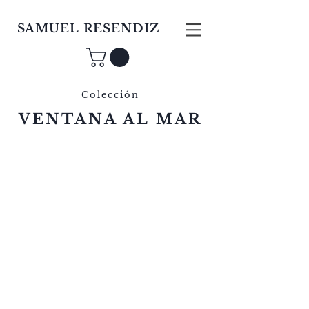
SAMUEL RESENDIZ
Colección
VENTANA AL MAR
Durante los últimos años, he dedicado
mi tiempo, energía y sentimientos al
Mar, perdiéndome entre sus aguas y
mareas, comprendiendo cuanto el
universo influye en él, y cuánto él
influye en la felicidad de mis días.
Sus vibraciones, en cambio constante,
están determinadas por