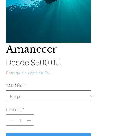
Amanecer
Precio
Desde
$500.00
de
Entrega sin costo en PV
oferta
TAMAÑO
*
Cantidad
*