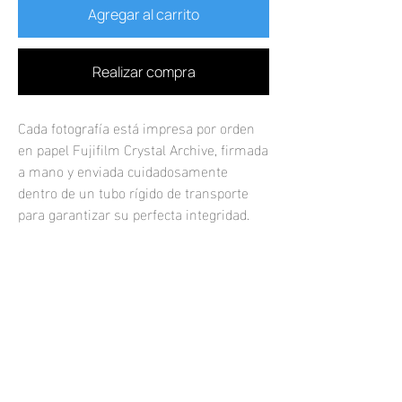
Agregar al carrito
Realizar compra
Cada fotografía está impresa por orden
en papel Fujifilm Crystal Archive, firmada
a mano y enviada cuidadosamente
dentro de un tubo rígido de transporte
para garantizar su perfecta integridad.
Por favor permite un plazo de máximo 5
a 7 días hábiles para recibir la guía de
rastreo de tu compra.
Las fotografías impresas se venden sin
marco.
Si quisieras una fotografía enmarcada o
una impresión personalizada, por