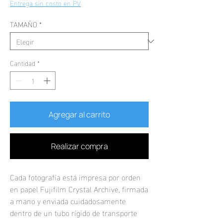
de
Entrega sin costo en PV
oferta
TAMAÑO
*
Cantidad
*
Agregar al carrito
Realizar compra
Cada fotografía está impresa por orden
en papel Fujifilm Crystal Archive, firmada
a mano y enviada cuidadosamente
dentro de un tubo rígido de transporte