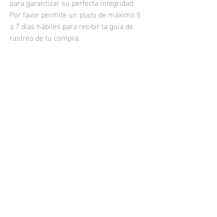
para garantizar su perfecta integridad.
Por favor permite un plazo de máximo 5
a 7 días hábiles para recibir la guía de
rastreo de tu compra.
Las fotografías impresas se venden sin
marco.
Si quisieras una fotografía enmarcada o
una impresión personalizada, por
favor
contáctame.
samuel.resendiz@hotmail.com
Todos los derechos reservados 2021
Phone:
+52 (33) 1464 7749