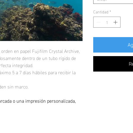
Cantidad
*
Ag
 orden en papel Fujifilm Crystal Archive,
osamente dentro de un tubo rígido de
fecta integridad.
R
ximo 5 a 7 días hábiles para recibir la
nden sin marco.
arcada o una impresión personalizada,