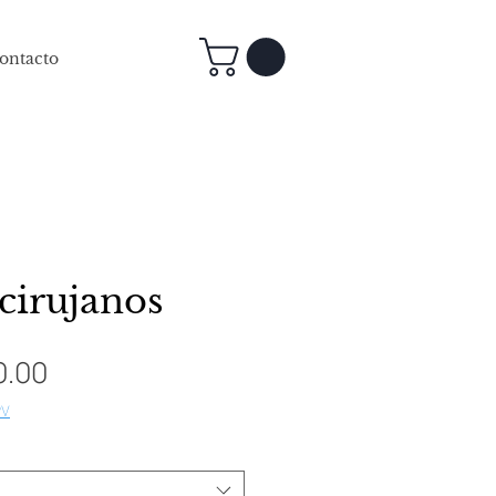
ontacto
cirujanos
Precio
0.00
de
PV
oferta