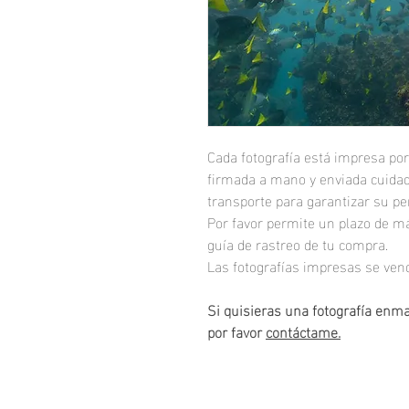
Cada fotografía está impresa por
firmada a mano y enviada cuidad
transporte para garantizar su per
Por favor permite un plazo de má
guía de rastreo de tu compra.
Las fotografías impresas se ve
Si quisieras una fotografía enm
por favor
contáctame.