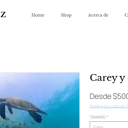
IZ
Home
Shop
Acerca de
C
Carey y 
Desde
$50
Entrega sin costo en 
TAMAÑO
*
Elegir