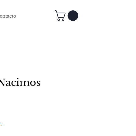
ontacto
 Nacimos
cio
PV