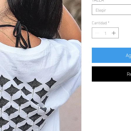
Elegir
Cantidad
*
Ag
R