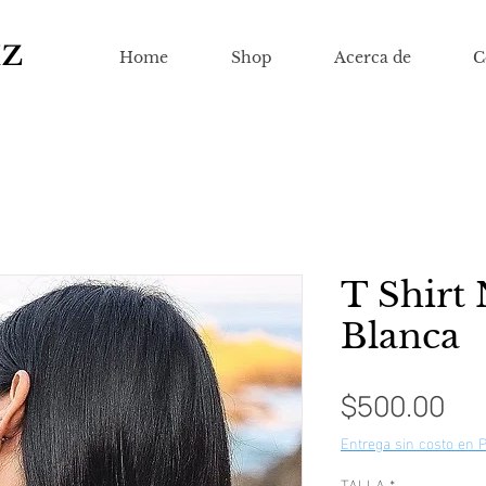
IZ
Home
Shop
Acerca de
C
T Shirt
Blanca
Pre
$500.00
Entrega sin costo en 
TALLA
*