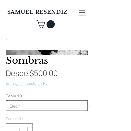
SAMUEL RESENDIZ
Sombras
Precio
Desde
$500.00
de
Entrega sin costo en PV
oferta
TAMAÑO
*
Cantidad
*