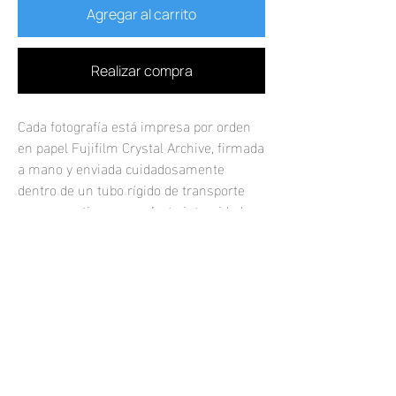
Agregar al carrito
Realizar compra
Cada fotografía está impresa por orden
en papel Fujifilm Crystal Archive, firmada
a mano y enviada cuidadosamente
dentro de un tubo rígido de transporte
para garantizar su perfecta integridad.
Por favor permite un plazo de máximo 5
a 7 días hábiles para recibir la guía de
rastreo de tu compra.
Las fotografías impresas se venden sin
marco.
Si quisieras una fotografía enmarcada o
una impresión personalizada, por
favor
contáctame.