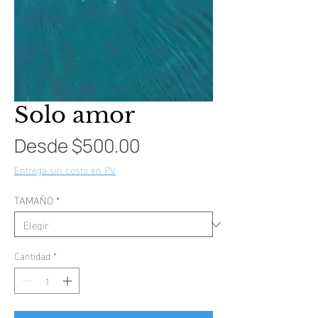
Solo amor
Precio
Desde
$500.00
de
Entrega sin costo en PV
oferta
TAMAÑO
*
Cantidad
*