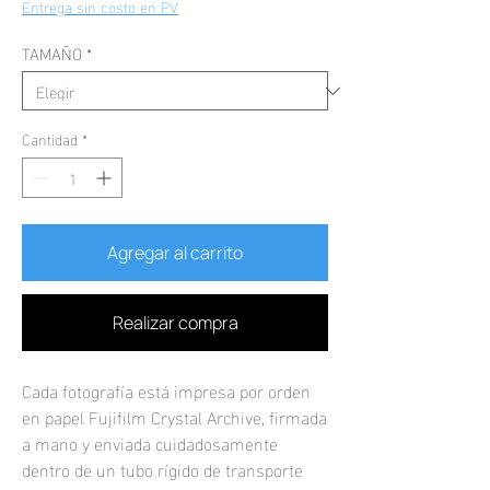
de
Entrega sin costo en PV
oferta
TAMAÑO
*
Cantidad
*
Agregar al carrito
Realizar compra
Cada fotografía está impresa por orden
en papel Fujifilm Crystal Archive, firmada
a mano y enviada cuidadosamente
dentro de un tubo rígido de transporte