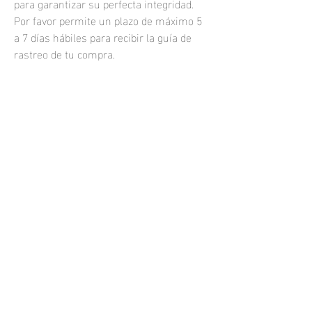
para garantizar su perfecta integridad.
Por favor permite un plazo de máximo 5
a 7 días hábiles para recibir la guía de
rastreo de tu compra.
Las fotografías impresas se venden sin
marco.
Si quisieras una fotografía enmarcada o
una impresión personalizada, por
favor
contáctame.
samuel.resendiz@hotmail.com
Todos los derechos reservados 2021
Phone:
+52 (33) 1464 7749