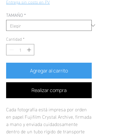
de
Entrega sin costo en PV
oferta
TAMAÑO
*
Cantidad
*
Agregar al carrito
Realizar compra
Cada fotografía está impresa por orden
en papel Fujifilm Crystal Archive, firmada
a mano y enviada cuidadosamente
dentro de un tubo rígido de transporte