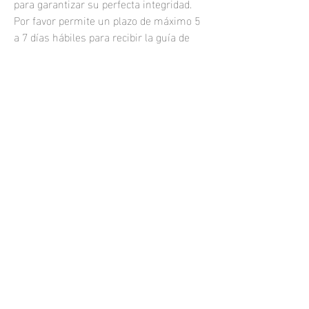
para garantizar su perfecta integridad.
Por favor permite un plazo de máximo 5
a 7 días hábiles para recibir la guía de
rastreo de tu compra.
Las fotografías impresas se venden sin
marco.
Si quisieras una fotografía enmarcada o
una impresión personalizada, por
favor
contáctame.
samuel.resendiz@hotmail.com
Todos los derechos reservados 2021
Phone:
+52 (33) 1464 7749