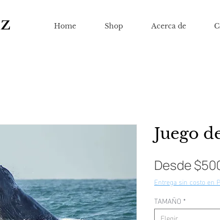
IZ
Home
Shop
Acerca de
C
Juego d
Desde
$50
Entrega sin costo en 
TAMAÑO
*
Elegir