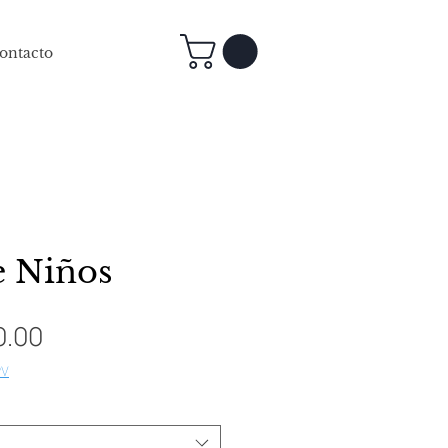
ontacto
e Niños
Precio
0.00
de
PV
oferta