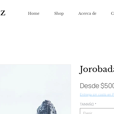
IZ
Home
Shop
Acerca de
C
Jorobad
Desde
$50
Entrega sin costo en 
TAMAÑO
*
Elegir