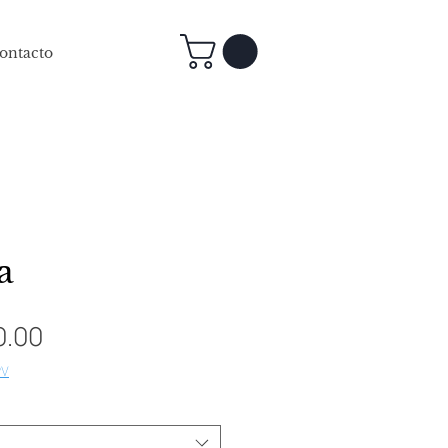
ontacto
a
Precio
0.00
de
PV
oferta