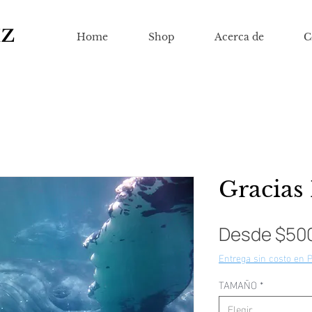
IZ
Home
Shop
Acerca de
C
Gracias
Desde
$50
Entrega sin costo en 
TAMAÑO
*
Elegir