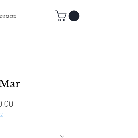
ontacto
 Mar
Precio
0.00
de
PV
oferta