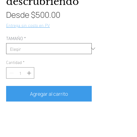
descrubriendo
Precio
Desde
$500.00
de
Entrega sin costo en PV
oferta
TAMAÑO
*
Cantidad
*
Agregar al carrito
Realizar compra