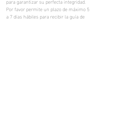
para garantizar su perfecta integridad.
Por favor permite un plazo de máximo 5
a 7 días hábiles para recibir la guía de
rastreo de tu compra.
Las fotografías impresas se venden sin
marco.
Si quisieras una fotografía enmarcada o
una impresión personalizada, por
favor
contáctame.
samuel.resendiz@hotmail.com
Todos los derechos reservados 2021
Phone:
+52 (33) 1464 7749