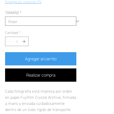
de
Entrega sin costo en PV
oferta
TAMAÑO
*
Cantidad
*
Agregar al carrito
Realizar compra
Cada fotografía está impresa por orden
en papel Fujifilm Crystal Archive, firmada
a mano y enviada cuidadosamente
dentro de un tubo rígido de transporte