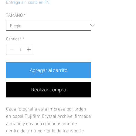
de
Entrega sin costo en PV
oferta
TAMAÑO
*
Cantidad
*
Agregar al carrito
Realizar compra
Cada fotografía está impresa por orden
en papel Fujifilm Crystal Archive, firmada
a mano y enviada cuidadosamente
dentro de un tubo rígido de transporte