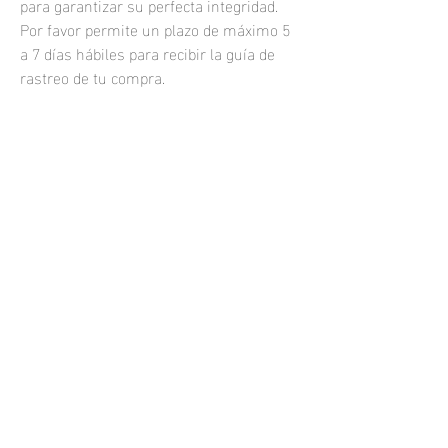
para garantizar su perfecta integridad.
Por favor permite un plazo de máximo 5
a 7 días hábiles para recibir la guía de
rastreo de tu compra.
Las fotografías impresas se venden sin
marco.
Si quisieras una fotografía enmarcada o
una impresión personalizada, por
favor
contáctame.
samuel.resendiz@hotmail.com
Todos los derechos reservados 2021
Phone:
+52 (33) 1464 7749