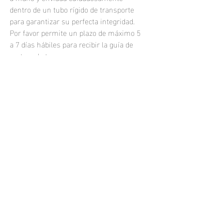
dentro de un tubo rígido de transporte
para garantizar su perfecta integridad.
Por favor permite un plazo de máximo 5
a 7 días hábiles para recibir la guía de
rastreo de tu compra.
Las fotografías impresas se venden sin
marco.
Si quisieras una fotografía enmarcada o
una impresión personalizada, por
favor
contáctame.
samuel.resendiz@hotmail.com
Todos los derechos reservados 2021
Phone:
+52 (33) 1464 7749