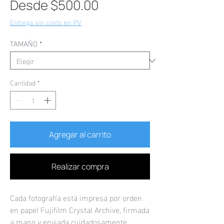
Precio
Desde
$500.00
de
Entrega sin costo en PV
oferta
TAMAÑO
*
Cantidad
*
Agregar al carrito
Realizar compra
Cada fotografía está impresa por orden
en papel Fujifilm Crystal Archive, firmada
a mano y enviada cuidadosamente