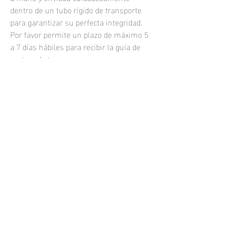
dentro de un tubo rígido de transporte
para garantizar su perfecta integridad.
Por favor permite un plazo de máximo 5
a 7 días hábiles para recibir la guía de
rastreo de tu compra.
Las fotografías impresas se venden sin
marco.
Si quisieras una fotografía enmarcada o
una impresión personalizada, por
favor
contáctame.
samuel.resendiz@hotmail.com
Todos los derechos reservados 2021
Phone:
+52 (33) 1464 7749