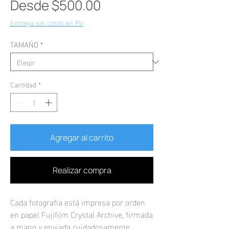
Precio
Desde
$500.00
de
Entrega sin costo en PV
oferta
TAMAÑO
*
Cantidad
*
Agregar al carrito
Realizar compra
Cada fotografía está impresa por orden
en papel Fujifilm Crystal Archive, firmada
a mano y enviada cuidadosamente