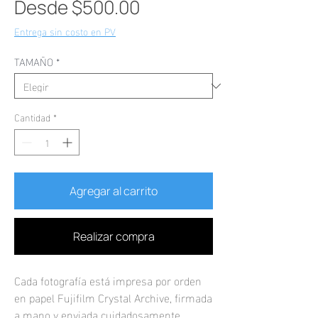
Precio
Desde
$500.00
de
Entrega sin costo en PV
oferta
TAMAÑO
*
Cantidad
*
Agregar al carrito
Realizar compra
Cada fotografía está impresa por orden
en papel Fujifilm Crystal Archive, firmada
a mano y enviada cuidadosamente