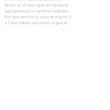
dentro de un tubo rígido de transporte
para garantizar su perfecta integridad.
Por favor permite un plazo de máximo 5
a 7 días hábiles para recibir la guía de
rastreo de tu compra.
Las fotografías impresas se venden sin
marco.
Si quisieras una fotografía enmarcada o
una impresión personalizada, por
favor
contáctame.
samuel.resendiz@hotmail.com
Todos los derechos reservados 2021
Phone:
+52 (33) 1464 7749